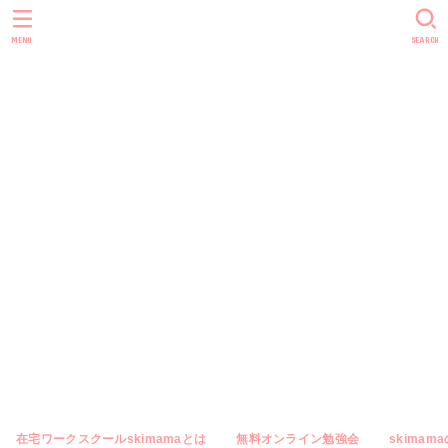
skimama blog
MENU
SEARCH
｜主婦やママ
向けのオンラ
イン秘書・在
宅ワーク専門
メディア
在宅ワークスクールskimamaとは
無料オンライン勉強会
skimam