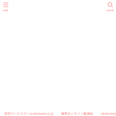
skimama blog
MENU
SEARCH
｜主婦やママ
向けのオンラ
イン秘書・在
宅ワーク専門
メディア
在宅ワークスクールskimamaとは
無料オンライン勉強会
skimam