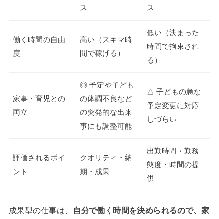
ス
ス
低い（決まった
働く時間の自由
高い（スキマ時
時間で拘束され
度
間で稼げる）
る）
◎ 予定や子ども
△ 子どもの急な
家事・育児との
の体調不良など
予定変更に対応
両立
の突発的な出来
しづらい
事にも調整可能
出勤時間・勤務
評価されるポイ
クオリティ・納
態度・時間の提
ント
期・成果
供
成果型の仕事は、
自分で働く時間を決められるので、家