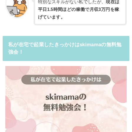
特別なスキルがない私でしたが、
現在は
平日1.5時間ほどの稼働で月収3万円を稼
げています。
私が在宅で起業したきっかけはskimamaの無料勉
強会！