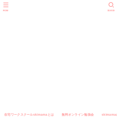
skimama blog
MENU
SEARCH
｜主婦やママ
向けのオンラ
イン秘書・在
宅ワーク専門
メディア
在宅ワークスクールskimamaとは
無料オンライン勉強会
skimam